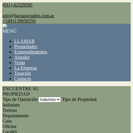
(011) 42329595
|
info@baciasociados.com.ar
+5491139050350
MENÚ
LLAMAR
Propiedades
Emprendimientos
Alquiler
Venta
La Empresa
Tasación
Contacto
ENCUENTRE SU
PROPIEDAD
Tipo de Operación
Tipo de Propiedad
Indistinto
Terreno
Departamento
Casa
Oficina
Locales