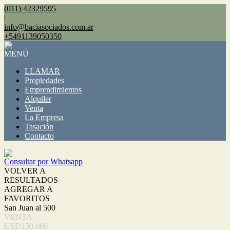
(011) 42329595
|
info@baciasociados.com.ar
+5491139050350
MENÚ
LLAMAR
Propiedades
Emprendimientos
Alquiler
Venta
La Empresa
Tasación
Contacto
Consultar por Whatsapp
VOLVER A
RESULTADOS
AGREGAR A
FAVORITOS
San Juan al 500
VENTA
USD150.000