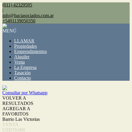
(011) 42329595
|
info@baciasociados.com.ar
+5491139050350
MENÚ
LLAMAR
Propiedades
Emprendimientos
Alquiler
Venta
La Empresa
Tasación
Contacto
Consultar por Whatsapp
VOLVER A
RESULTADOS
AGREGAR A
FAVORITOS
Barrio Las Victorias
VENTA
USD70.000